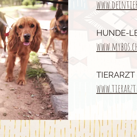
www.deintie
HUNDE-LE
www.mybos.c
TIERARZT
www.tierarzt
Hundesalon 