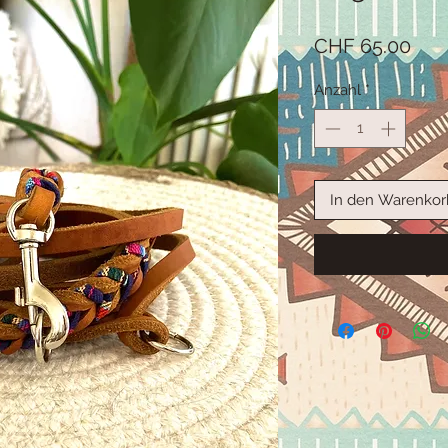
Prei
CHF 65.00
Anzahl
*
In den Warenkor