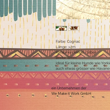
Farbe: Cognac
Länge: >2m 
Karabiner/Ringe:  Silber
Breite: 8mm 
Ideal für kleine Hunde wie York
auch etwas grösser wie Havanes
ein Unternehmen der 

We Make it Work GmbH