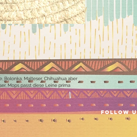
ie, Bolonka, Malteser, Chihuahua aber 
er, Mops passt diese Leine prima
Follow u