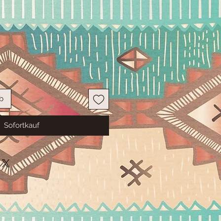
s
b
Sofortkauf